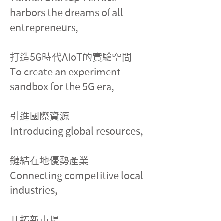
harbors the dreams of all 
entrepreneurs,
打造5G時代AIoT的實驗空間
To create an experiment 
sandbox for the 5G era,
引進國際資源
Introducing global resources,
鏈結在地優勢產業
Connecting competitive local 
industries,
共拓新市場