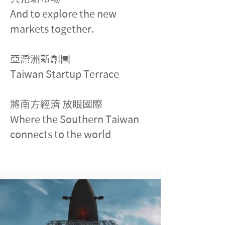
And to explore the new 
markets together.
亞灣洲新創園
Taiwan Startup Terrace
將南方經濟 放眼國際
Where the Southern Taiwan 
connects to the world