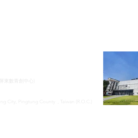
(屏東數青創中心)
ung City, Pingtung County
, Taiwan (R.O.C.)