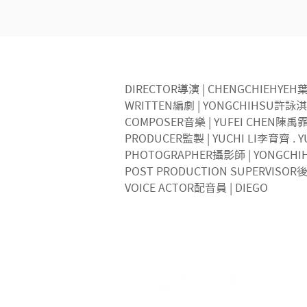
DIRECTOR導演 | CHENGCHIEHYE
WRITTEN編劇 | YONGCHIHSU許詠淇
COMPOSER音樂 | YUFEI CHEN陳禹
PRODUCER監製 | YUCHI LI李育齊 .
PHOTOGRAPHER攝影師 | YONGCHI
POST PRODUCTION SUPERVISOR
VOICE ACTOR配音員 | DIEGO