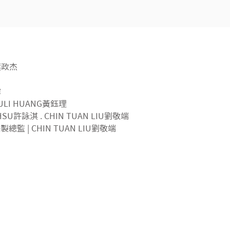
H葉政杰
霏
 YULI HUANG黃鈺理
HSU許詠淇 . CHIN TUAN LIU劉敬端
後製總監 | CHIN TUAN LIU劉敬端