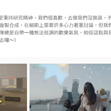
後製合成，在細節上需要許多心力著墨討論，但我
隊總是自帶一種無法低調的歡樂氣氛，相信這點與
去囉～） 