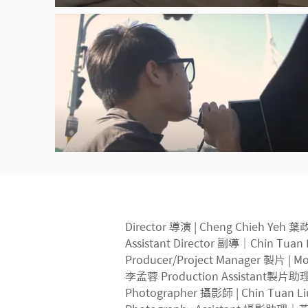
Director 導演 | Cheng Chieh Yeh​ 
Assistant Director 副導｜Chin Tua
Producer/Project Manager 製片 | Mol
李孟蓉 Production Assistant製片助
Photographer 攝影師 | Chin Tuan L