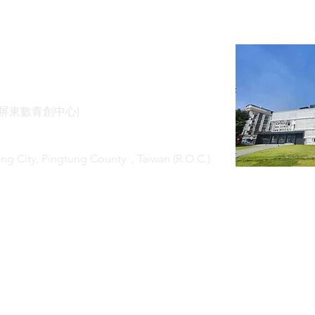
(屏東數青創中心)
ung City, Pingtung County
, Taiwan (R.O.C.)