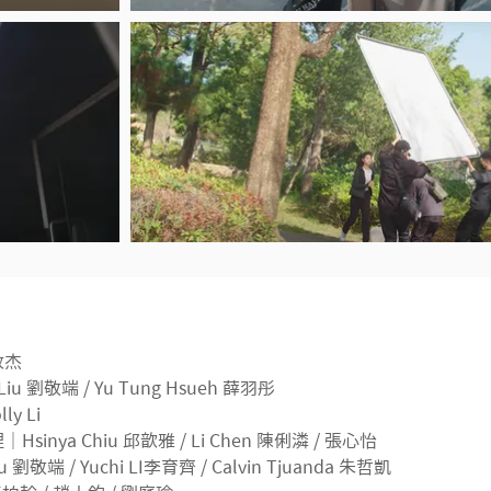
葉政杰
n Liu 劉敬端 / Yu Tung Hsueh 薛羽彤
ly Li
理｜Hsinya Chiu 邱歆雅 / Li Chen 陳俐潾 / 張心怡
iu 劉敬端 / Yuchi LI李育齊 / Calvin Tjuanda 朱哲凱