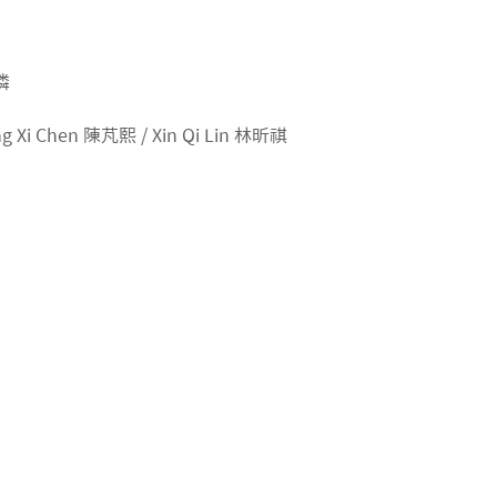
俐潾
g Xi Chen 陳芃熙 / Xin Qi Lin 林昕祺