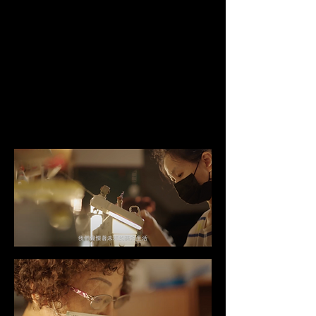
JT VFX STUDIO 階梯影像製作有限公司
DIRECTOR導演 | CHENGCHIEHYEH葉政杰
WRITTEN編劇 | YONGCHIHSU許詠淇
COMPOSER音樂 | YUFEI CHEN陳禹霏
PRODUCER監製 | YUCHI LI李育齊 . YULI
HUANG黃鈺理
PHOTOGRAPHER攝影師 | YONGCHIHSU
許詠淇 . CHIN TUAN LIU劉敬端
POST PRODUCTION SUPERVISOR後製總
監 | CHIN TUAN LIU劉敬端